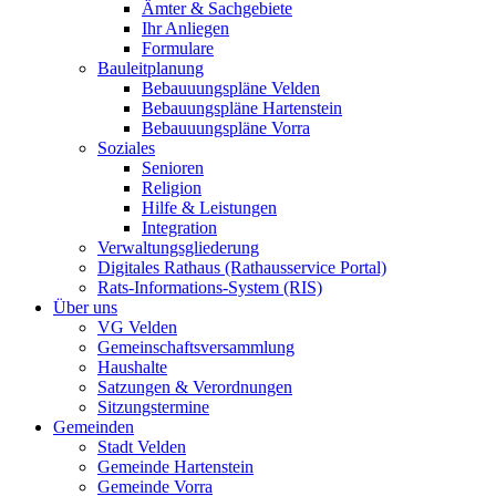
Ämter & Sachgebiete
Ihr Anliegen
Formulare
Bauleitplanung
Bebauuungspläne Velden
Bebauungspläne Hartenstein
Bebauuungspläne Vorra
Soziales
Senioren
Religion
Hilfe & Leistungen
Integration
Verwaltungsgliederung
Digitales Rathaus (Rathausservice Portal)
Rats-Informations-System (RIS)
Über uns
VG Velden
Gemeinschaftsversammlung
Haushalte
Satzungen & Verordnungen
Sitzungstermine
Gemeinden
Stadt Velden
Gemeinde Hartenstein
Gemeinde Vorra