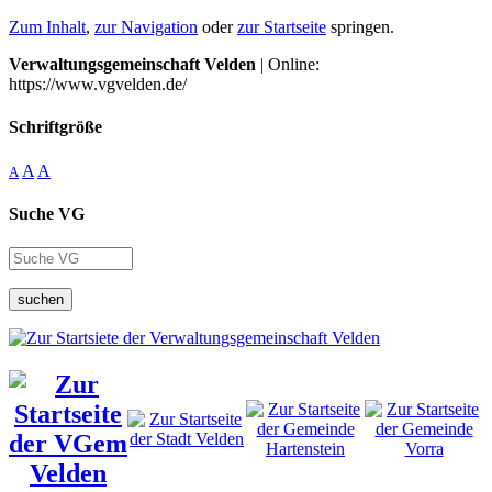
Zum Inhalt
,
zur Navigation
oder
zur Startseite
springen.
Verwaltungsgemeinschaft Velden
| Online:
https://www.vgvelden.de/
Schriftgröße
A
A
A
Suche VG
suchen