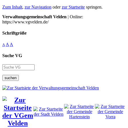
Zum Inhalt
,
zur Navigation
oder
zur Startseite
springen.
Verwaltungsgemeinschaft Velden
| Online:
https://www.vgvelden.de/
Schriftgröße
A
A
A
Suche VG
suchen