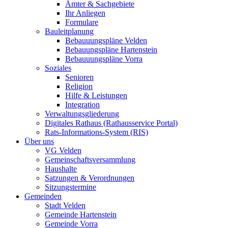
Ämter & Sachgebiete
Ihr Anliegen
Formulare
Bauleitplanung
Bebauuungspläne Velden
Bebauungspläne Hartenstein
Bebauuungspläne Vorra
Soziales
Senioren
Religion
Hilfe & Leistungen
Integration
Verwaltungsgliederung
Digitales Rathaus (Rathausservice Portal)
Rats-Informations-System (RIS)
Über uns
VG Velden
Gemeinschaftsversammlung
Haushalte
Satzungen & Verordnungen
Sitzungstermine
Gemeinden
Stadt Velden
Gemeinde Hartenstein
Gemeinde Vorra