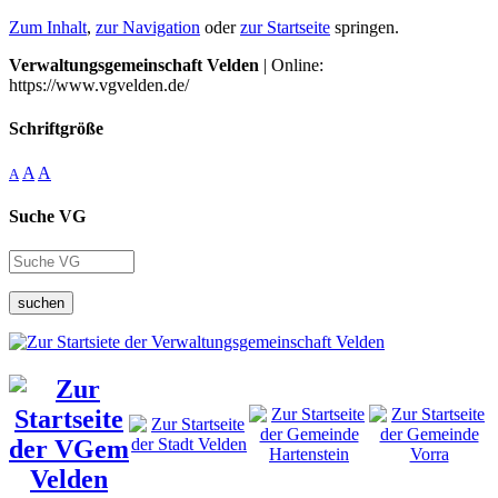
Zum Inhalt
,
zur Navigation
oder
zur Startseite
springen.
Verwaltungsgemeinschaft Velden
| Online:
https://www.vgvelden.de/
Schriftgröße
A
A
A
Suche VG
suchen