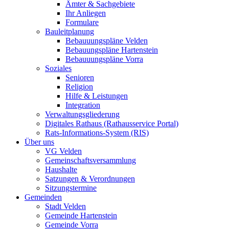
Ämter & Sachgebiete
Ihr Anliegen
Formulare
Bauleitplanung
Bebauuungspläne Velden
Bebauungspläne Hartenstein
Bebauuungspläne Vorra
Soziales
Senioren
Religion
Hilfe & Leistungen
Integration
Verwaltungsgliederung
Digitales Rathaus (Rathausservice Portal)
Rats-Informations-System (RIS)
Über uns
VG Velden
Gemeinschaftsversammlung
Haushalte
Satzungen & Verordnungen
Sitzungstermine
Gemeinden
Stadt Velden
Gemeinde Hartenstein
Gemeinde Vorra