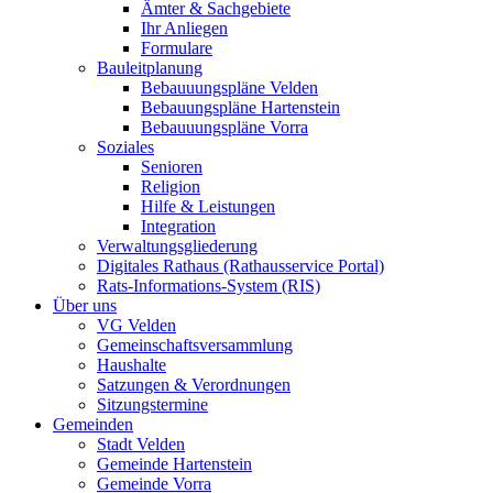
Ämter & Sachgebiete
Ihr Anliegen
Formulare
Bauleitplanung
Bebauuungspläne Velden
Bebauungspläne Hartenstein
Bebauuungspläne Vorra
Soziales
Senioren
Religion
Hilfe & Leistungen
Integration
Verwaltungsgliederung
Digitales Rathaus (Rathausservice Portal)
Rats-Informations-System (RIS)
Über uns
VG Velden
Gemeinschaftsversammlung
Haushalte
Satzungen & Verordnungen
Sitzungstermine
Gemeinden
Stadt Velden
Gemeinde Hartenstein
Gemeinde Vorra