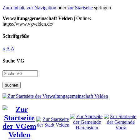
Zum Inhalt
,
zur Navigation
oder
zur Startseite
springen.
Verwaltungsgemeinschaft Velden
| Online:
https://www.vgvelden.de/
Schriftgröße
A
A
A
Suche VG
suchen