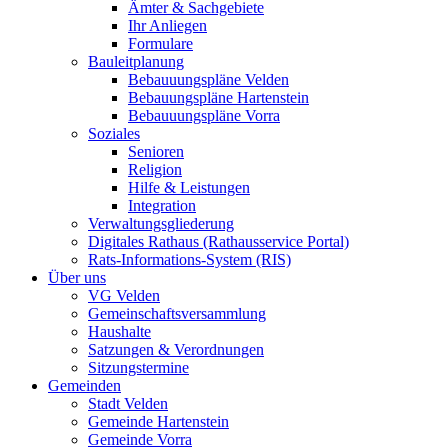
Ämter & Sachgebiete
Ihr Anliegen
Formulare
Bauleitplanung
Bebauuungspläne Velden
Bebauungspläne Hartenstein
Bebauuungspläne Vorra
Soziales
Senioren
Religion
Hilfe & Leistungen
Integration
Verwaltungsgliederung
Digitales Rathaus (Rathausservice Portal)
Rats-Informations-System (RIS)
Über uns
VG Velden
Gemeinschaftsversammlung
Haushalte
Satzungen & Verordnungen
Sitzungstermine
Gemeinden
Stadt Velden
Gemeinde Hartenstein
Gemeinde Vorra