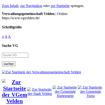
Zum Inhalt
,
zur Navigation
oder
zur Startseite
springen.
Verwaltungsgemeinschaft Velden
| Online:
https://www.vgvelden.de/
Schriftgröße
A
A
A
Suche VG
suchen