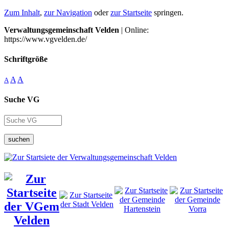
Zum Inhalt
,
zur Navigation
oder
zur Startseite
springen.
Verwaltungsgemeinschaft Velden
| Online:
https://www.vgvelden.de/
Schriftgröße
A
A
A
Suche VG
suchen