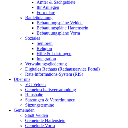
Ämter & Sachgebiete
Ihr Anliegen
Formulare
Bauleitplanung
Bebauuungspläne Velden
Bebauungspläne Hartenstein
Bebauuungspläne Vorra
Soziales
Senioren
Religion
Hilfe & Leistungen
Integration
Verwaltungsgliederung
Digitales Rathaus (Rathausservice Portal)
Rats-Informations-System (RIS)
Über uns
VG Velden
Gemeinschaftsversammlung
Haushalte
Satzungen & Verordnungen
Sitzungstermine
Gemeinden
Stadt Velden
Gemeinde Hartenstein
Gemeinde Vorra