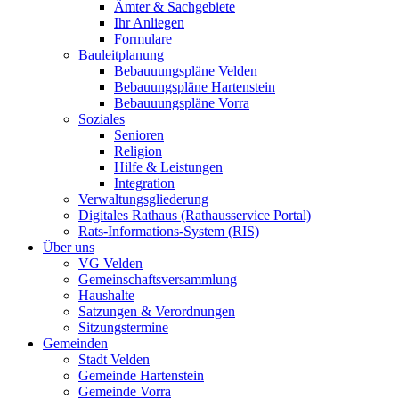
Ämter & Sachgebiete
Ihr Anliegen
Formulare
Bauleitplanung
Bebauuungspläne Velden
Bebauungspläne Hartenstein
Bebauuungspläne Vorra
Soziales
Senioren
Religion
Hilfe & Leistungen
Integration
Verwaltungsgliederung
Digitales Rathaus (Rathausservice Portal)
Rats-Informations-System (RIS)
Über uns
VG Velden
Gemeinschaftsversammlung
Haushalte
Satzungen & Verordnungen
Sitzungstermine
Gemeinden
Stadt Velden
Gemeinde Hartenstein
Gemeinde Vorra