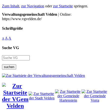
Zum Inhalt
,
zur Navigation
oder
zur Startseite
springen.
Verwaltungsgemeinschaft Velden
| Online:
https://www.vgvelden.de/
Schriftgröße
A
A
A
Suche VG
suchen