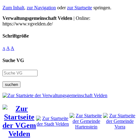
Zum Inhalt
,
zur Navigation
oder
zur Startseite
springen.
Verwaltungsgemeinschaft Velden
| Online:
https://www.vgvelden.de/
Schriftgröße
A
A
A
Suche VG
suchen