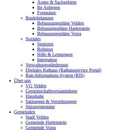
Ämter & Sachgebiete
Ihr Anliegen
Formulare
Bauleitplanung
Bebauuungspläne Velden
Bebauungspläne Hartenstein
Bebauuungspläne Vorra
Soziales
Senioren
Religion
Hilfe & Leistungen
Integration
Verwaltungsgliederung
Digitales Rathaus (Rathausservice Portal)
Rats-Informations-System (RIS)
Über uns
VG Velden
Gemeinschaftsversammlung
Haushalte
Satzungen & Verordnungen
Sitzungstermine
Gemeinden
Stadt Velden
Gemeinde Hartenstein
Gemeinde Vorra