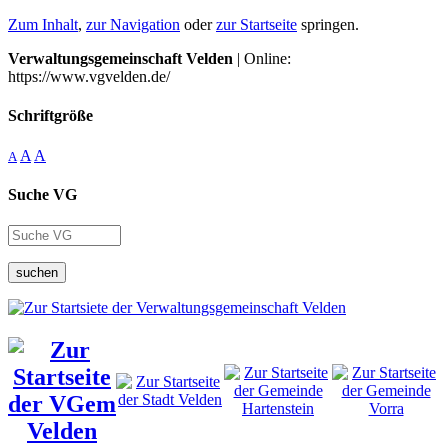
Zum Inhalt
,
zur Navigation
oder
zur Startseite
springen.
Verwaltungsgemeinschaft Velden
| Online:
https://www.vgvelden.de/
Schriftgröße
A
A
A
Suche VG
suchen