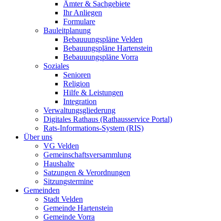
Ämter & Sachgebiete
Ihr Anliegen
Formulare
Bauleitplanung
Bebauuungspläne Velden
Bebauungspläne Hartenstein
Bebauuungspläne Vorra
Soziales
Senioren
Religion
Hilfe & Leistungen
Integration
Verwaltungsgliederung
Digitales Rathaus (Rathausservice Portal)
Rats-Informations-System (RIS)
Über uns
VG Velden
Gemeinschaftsversammlung
Haushalte
Satzungen & Verordnungen
Sitzungstermine
Gemeinden
Stadt Velden
Gemeinde Hartenstein
Gemeinde Vorra