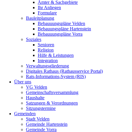
Ämter & Sachgebiete
Ihr Anliegen
Formulare
Bauleitplanung
Bebauuungspläne Velden
Bebauungspläne Hartenstein
Bebauuungspläne Vorra
Soziales
Senioren
Religion
Hilfe & Leistungen
Integration
Verwaltungsgliederung
Digitales Rathaus (Rathausservice Portal)
Rats-Informations-System (RIS)
Über uns
VG Velden
Gemeinschaftsversammlung
Haushalte
Satzungen & Verordnungen
Sitzungstermine
Gemeinden
Stadt Velden
Gemeinde Hartenstein
Gemeinde Vorra