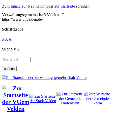
Zum Inhalt
,
zur Navigation
oder
zur Startseite
springen.
Verwaltungsgemeinschaft Velden
| Online:
https://www.vgvelden.de/
Schriftgröße
A
A
A
Suche VG
suchen