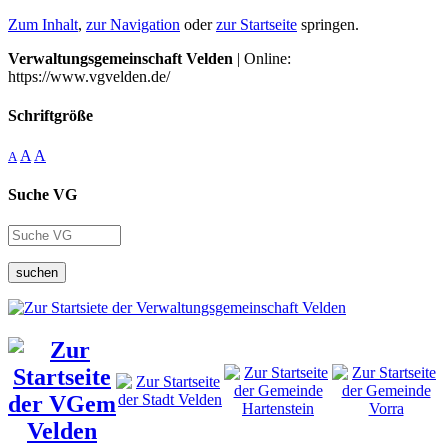
Zum Inhalt
,
zur Navigation
oder
zur Startseite
springen.
Verwaltungsgemeinschaft Velden
| Online:
https://www.vgvelden.de/
Schriftgröße
A
A
A
Suche VG
suchen