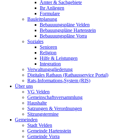
Ämter & Sachgebiete
Ihr Anliegen
Formulare
Bauleitplanung
Bebauuungspläne Velden
Bebauungspläne Hartenstein
Bebauuungspläne Vorra
Soziales
Senioren
Religion
Hilfe & Leistungen
Integration
Verwaltungsgliederung
Digitales Rathaus (Rathausservice Portal)
Rats-Informations-System (RIS)
Über uns
VG Velden
Gemeinschaftsversammlung
Haushalte
Satzungen & Verordnungen
Sitzungstermine
Gemeinden
Stadt Velden
Gemeinde Hartenstein
Gemeinde Vorra