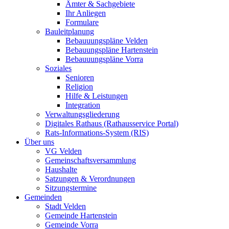
Ämter & Sachgebiete
Ihr Anliegen
Formulare
Bauleitplanung
Bebauuungspläne Velden
Bebauungspläne Hartenstein
Bebauuungspläne Vorra
Soziales
Senioren
Religion
Hilfe & Leistungen
Integration
Verwaltungsgliederung
Digitales Rathaus (Rathausservice Portal)
Rats-Informations-System (RIS)
Über uns
VG Velden
Gemeinschaftsversammlung
Haushalte
Satzungen & Verordnungen
Sitzungstermine
Gemeinden
Stadt Velden
Gemeinde Hartenstein
Gemeinde Vorra