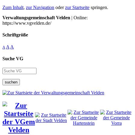
Zum Inhalt
,
zur Navigation
oder
zur Startseite
springen.
Verwaltungsgemeinschaft Velden
| Online:
https://www.vgvelden.de/
Schriftgröße
A
A
A
Suche VG
suchen