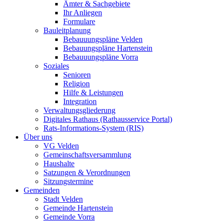
Ämter & Sachgebiete
Ihr Anliegen
Formulare
Bauleitplanung
Bebauuungspläne Velden
Bebauungspläne Hartenstein
Bebauuungspläne Vorra
Soziales
Senioren
Religion
Hilfe & Leistungen
Integration
Verwaltungsgliederung
Digitales Rathaus (Rathausservice Portal)
Rats-Informations-System (RIS)
Über uns
VG Velden
Gemeinschaftsversammlung
Haushalte
Satzungen & Verordnungen
Sitzungstermine
Gemeinden
Stadt Velden
Gemeinde Hartenstein
Gemeinde Vorra