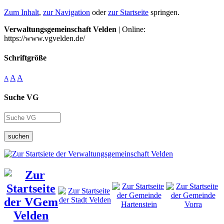
Zum Inhalt
,
zur Navigation
oder
zur Startseite
springen.
Verwaltungsgemeinschaft Velden
| Online:
https://www.vgvelden.de/
Schriftgröße
A
A
A
Suche VG
suchen