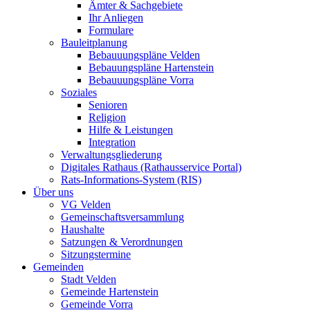
Ämter & Sachgebiete
Ihr Anliegen
Formulare
Bauleitplanung
Bebauuungspläne Velden
Bebauungspläne Hartenstein
Bebauuungspläne Vorra
Soziales
Senioren
Religion
Hilfe & Leistungen
Integration
Verwaltungsgliederung
Digitales Rathaus (Rathausservice Portal)
Rats-Informations-System (RIS)
Über uns
VG Velden
Gemeinschaftsversammlung
Haushalte
Satzungen & Verordnungen
Sitzungstermine
Gemeinden
Stadt Velden
Gemeinde Hartenstein
Gemeinde Vorra