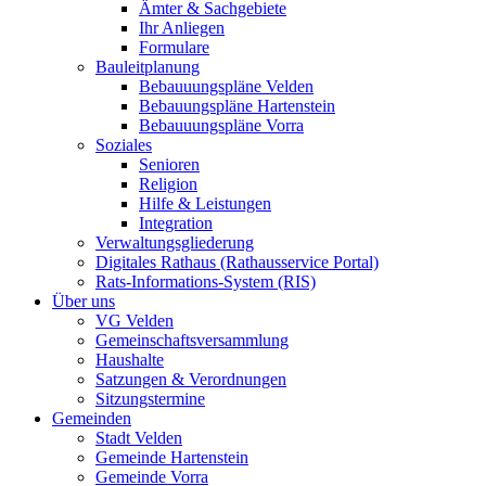
Ämter & Sachgebiete
Ihr Anliegen
Formulare
Bauleitplanung
Bebauuungspläne Velden
Bebauungspläne Hartenstein
Bebauuungspläne Vorra
Soziales
Senioren
Religion
Hilfe & Leistungen
Integration
Verwaltungsgliederung
Digitales Rathaus (Rathausservice Portal)
Rats-Informations-System (RIS)
Über uns
VG Velden
Gemeinschaftsversammlung
Haushalte
Satzungen & Verordnungen
Sitzungstermine
Gemeinden
Stadt Velden
Gemeinde Hartenstein
Gemeinde Vorra