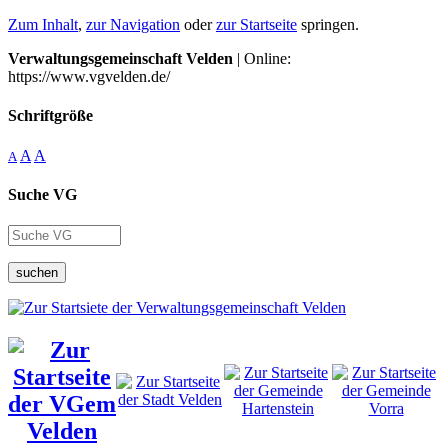
Zum Inhalt
,
zur Navigation
oder
zur Startseite
springen.
Verwaltungsgemeinschaft Velden
| Online:
https://www.vgvelden.de/
Schriftgröße
A
A
A
Suche VG
suchen