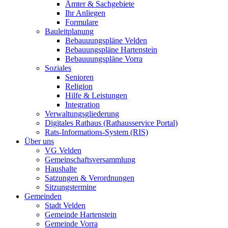
Ämter & Sachgebiete
Ihr Anliegen
Formulare
Bauleitplanung
Bebauuungspläne Velden
Bebauungspläne Hartenstein
Bebauuungspläne Vorra
Soziales
Senioren
Religion
Hilfe & Leistungen
Integration
Verwaltungsgliederung
Digitales Rathaus (Rathausservice Portal)
Rats-Informations-System (RIS)
Über uns
VG Velden
Gemeinschaftsversammlung
Haushalte
Satzungen & Verordnungen
Sitzungstermine
Gemeinden
Stadt Velden
Gemeinde Hartenstein
Gemeinde Vorra