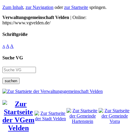
Zum Inhalt
,
zur Navigation
oder
zur Startseite
springen.
Verwaltungsgemeinschaft Velden
| Online:
https://www.vgvelden.de/
Schriftgröße
A
A
A
Suche VG
suchen