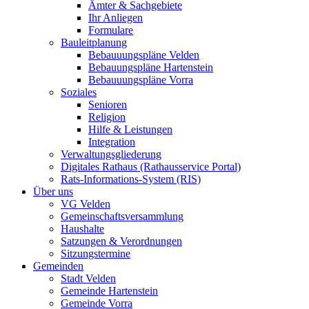
Ämter & Sachgebiete
Ihr Anliegen
Formulare
Bauleitplanung
Bebauuungspläne Velden
Bebauungspläne Hartenstein
Bebauuungspläne Vorra
Soziales
Senioren
Religion
Hilfe & Leistungen
Integration
Verwaltungsgliederung
Digitales Rathaus (Rathausservice Portal)
Rats-Informations-System (RIS)
Über uns
VG Velden
Gemeinschaftsversammlung
Haushalte
Satzungen & Verordnungen
Sitzungstermine
Gemeinden
Stadt Velden
Gemeinde Hartenstein
Gemeinde Vorra