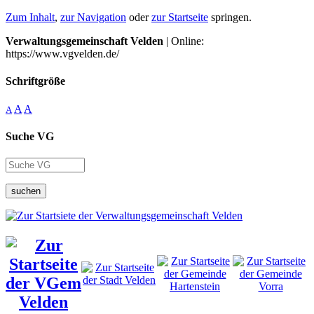
Zum Inhalt
,
zur Navigation
oder
zur Startseite
springen.
Verwaltungsgemeinschaft Velden
| Online:
https://www.vgvelden.de/
Schriftgröße
A
A
A
Suche VG
suchen