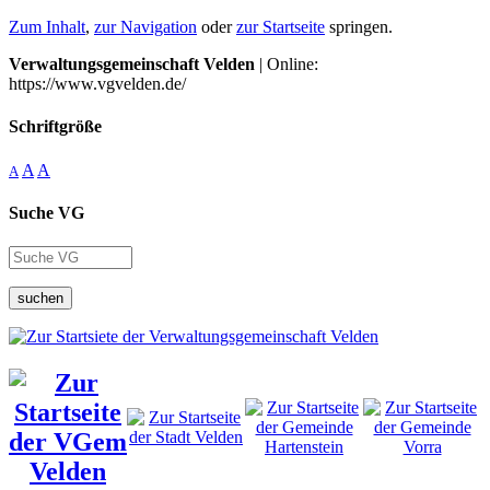
Zum Inhalt
,
zur Navigation
oder
zur Startseite
springen.
Verwaltungsgemeinschaft Velden
| Online:
https://www.vgvelden.de/
Schriftgröße
A
A
A
Suche VG
suchen