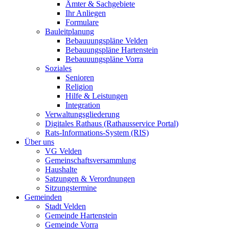
Ämter & Sachgebiete
Ihr Anliegen
Formulare
Bauleitplanung
Bebauuungspläne Velden
Bebauungspläne Hartenstein
Bebauuungspläne Vorra
Soziales
Senioren
Religion
Hilfe & Leistungen
Integration
Verwaltungsgliederung
Digitales Rathaus (Rathausservice Portal)
Rats-Informations-System (RIS)
Über uns
VG Velden
Gemeinschaftsversammlung
Haushalte
Satzungen & Verordnungen
Sitzungstermine
Gemeinden
Stadt Velden
Gemeinde Hartenstein
Gemeinde Vorra