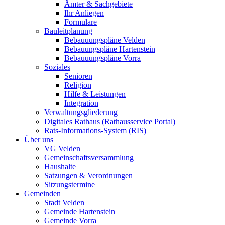
Ämter & Sachgebiete
Ihr Anliegen
Formulare
Bauleitplanung
Bebauuungspläne Velden
Bebauungspläne Hartenstein
Bebauuungspläne Vorra
Soziales
Senioren
Religion
Hilfe & Leistungen
Integration
Verwaltungsgliederung
Digitales Rathaus (Rathausservice Portal)
Rats-Informations-System (RIS)
Über uns
VG Velden
Gemeinschaftsversammlung
Haushalte
Satzungen & Verordnungen
Sitzungstermine
Gemeinden
Stadt Velden
Gemeinde Hartenstein
Gemeinde Vorra