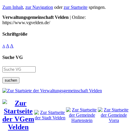
Zum Inhalt
,
zur Navigation
oder
zur Startseite
springen.
Verwaltungsgemeinschaft Velden
| Online:
https://www.vgvelden.de/
Schriftgröße
A
A
A
Suche VG
suchen