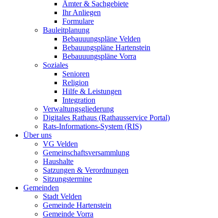
Ämter & Sachgebiete
Ihr Anliegen
Formulare
Bauleitplanung
Bebauuungspläne Velden
Bebauungspläne Hartenstein
Bebauuungspläne Vorra
Soziales
Senioren
Religion
Hilfe & Leistungen
Integration
Verwaltungsgliederung
Digitales Rathaus (Rathausservice Portal)
Rats-Informations-System (RIS)
Über uns
VG Velden
Gemeinschaftsversammlung
Haushalte
Satzungen & Verordnungen
Sitzungstermine
Gemeinden
Stadt Velden
Gemeinde Hartenstein
Gemeinde Vorra