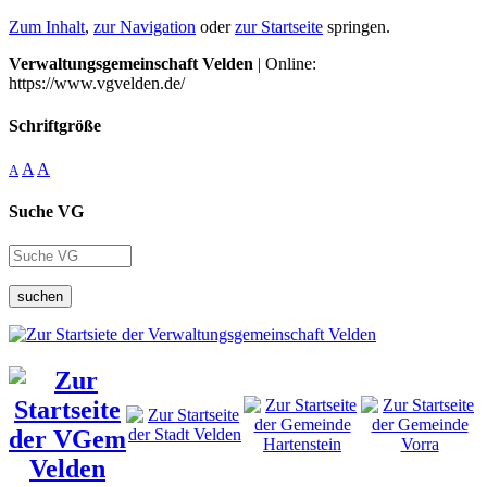
Zum Inhalt
,
zur Navigation
oder
zur Startseite
springen.
Verwaltungsgemeinschaft Velden
| Online:
https://www.vgvelden.de/
Schriftgröße
A
A
A
Suche VG
suchen