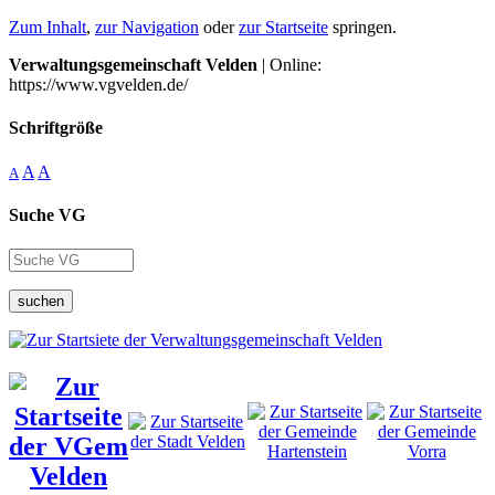
Zum Inhalt
,
zur Navigation
oder
zur Startseite
springen.
Verwaltungsgemeinschaft Velden
| Online:
https://www.vgvelden.de/
Schriftgröße
A
A
A
Suche VG
suchen