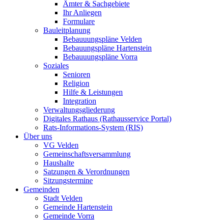
Ämter & Sachgebiete
Ihr Anliegen
Formulare
Bauleitplanung
Bebauuungspläne Velden
Bebauungspläne Hartenstein
Bebauuungspläne Vorra
Soziales
Senioren
Religion
Hilfe & Leistungen
Integration
Verwaltungsgliederung
Digitales Rathaus (Rathausservice Portal)
Rats-Informations-System (RIS)
Über uns
VG Velden
Gemeinschaftsversammlung
Haushalte
Satzungen & Verordnungen
Sitzungstermine
Gemeinden
Stadt Velden
Gemeinde Hartenstein
Gemeinde Vorra