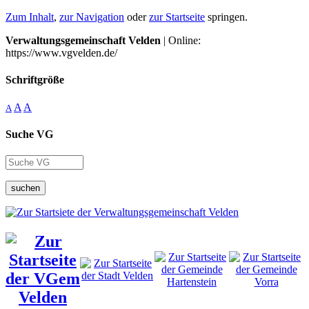
Zum Inhalt
,
zur Navigation
oder
zur Startseite
springen.
Verwaltungsgemeinschaft Velden
| Online:
https://www.vgvelden.de/
Schriftgröße
A
A
A
Suche VG
suchen