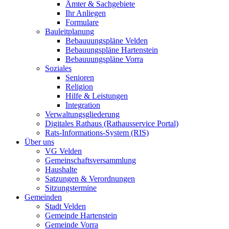
Ämter & Sachgebiete
Ihr Anliegen
Formulare
Bauleitplanung
Bebauuungspläne Velden
Bebauungspläne Hartenstein
Bebauuungspläne Vorra
Soziales
Senioren
Religion
Hilfe & Leistungen
Integration
Verwaltungsgliederung
Digitales Rathaus (Rathausservice Portal)
Rats-Informations-System (RIS)
Über uns
VG Velden
Gemeinschaftsversammlung
Haushalte
Satzungen & Verordnungen
Sitzungstermine
Gemeinden
Stadt Velden
Gemeinde Hartenstein
Gemeinde Vorra