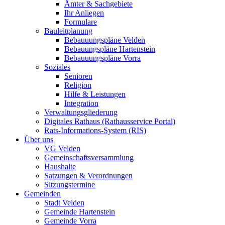
Ämter & Sachgebiete
Ihr Anliegen
Formulare
Bauleitplanung
Bebauuungspläne Velden
Bebauungspläne Hartenstein
Bebauuungspläne Vorra
Soziales
Senioren
Religion
Hilfe & Leistungen
Integration
Verwaltungsgliederung
Digitales Rathaus (Rathausservice Portal)
Rats-Informations-System (RIS)
Über uns
VG Velden
Gemeinschaftsversammlung
Haushalte
Satzungen & Verordnungen
Sitzungstermine
Gemeinden
Stadt Velden
Gemeinde Hartenstein
Gemeinde Vorra