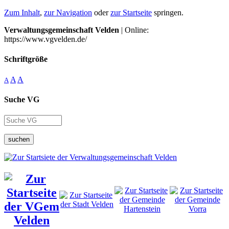
Zum Inhalt
,
zur Navigation
oder
zur Startseite
springen.
Verwaltungsgemeinschaft Velden
| Online:
https://www.vgvelden.de/
Schriftgröße
A
A
A
Suche VG
suchen