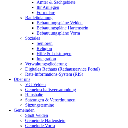
Ämter & Sachgebiete
Ihr Anliegen
Formulare
Bauleitplanung
Bebauuungspläne Velden
Bebauungspläne Hartenstein
Bebauuungspläne Vorra
Soziales
Senioren
Religion
Hilfe & Leistungen
Integration
Verwaltungsgliederung
Digitales Rathaus (Rathausservice Portal)
Rats-Informations-System (RIS)
Über uns
VG Velden
Gemeinschaftsversammlung
Haushalte
Satzungen & Verordnungen
Sitzungstermine
Gemeinden
Stadt Velden
Gemeinde Hartenstein
Gemeinde Vorra