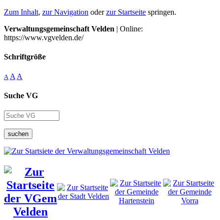
Zum Inhalt
,
zur Navigation
oder
zur Startseite
springen.
Verwaltungsgemeinschaft Velden
| Online:
https://www.vgvelden.de/
Schriftgröße
A
A
A
Suche VG
suchen