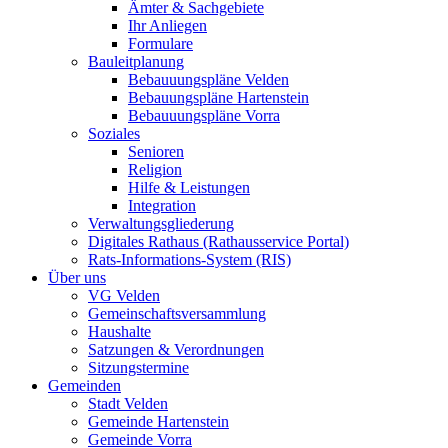
Ämter & Sachgebiete
Ihr Anliegen
Formulare
Bauleitplanung
Bebauuungspläne Velden
Bebauungspläne Hartenstein
Bebauuungspläne Vorra
Soziales
Senioren
Religion
Hilfe & Leistungen
Integration
Verwaltungsgliederung
Digitales Rathaus (Rathausservice Portal)
Rats-Informations-System (RIS)
Über uns
VG Velden
Gemeinschaftsversammlung
Haushalte
Satzungen & Verordnungen
Sitzungstermine
Gemeinden
Stadt Velden
Gemeinde Hartenstein
Gemeinde Vorra