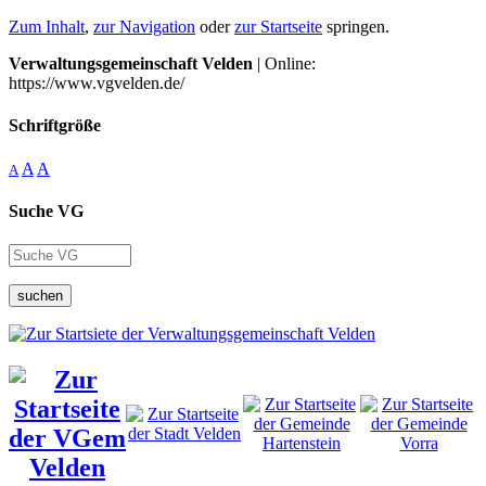
Zum Inhalt
,
zur Navigation
oder
zur Startseite
springen.
Verwaltungsgemeinschaft Velden
| Online:
https://www.vgvelden.de/
Schriftgröße
A
A
A
Suche VG
suchen