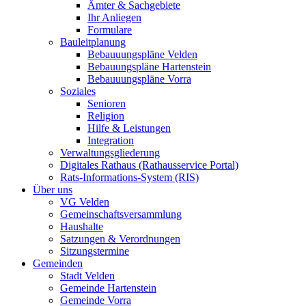
Ämter & Sachgebiete
Ihr Anliegen
Formulare
Bauleitplanung
Bebauuungspläne Velden
Bebauungspläne Hartenstein
Bebauuungspläne Vorra
Soziales
Senioren
Religion
Hilfe & Leistungen
Integration
Verwaltungsgliederung
Digitales Rathaus (Rathausservice Portal)
Rats-Informations-System (RIS)
Über uns
VG Velden
Gemeinschaftsversammlung
Haushalte
Satzungen & Verordnungen
Sitzungstermine
Gemeinden
Stadt Velden
Gemeinde Hartenstein
Gemeinde Vorra