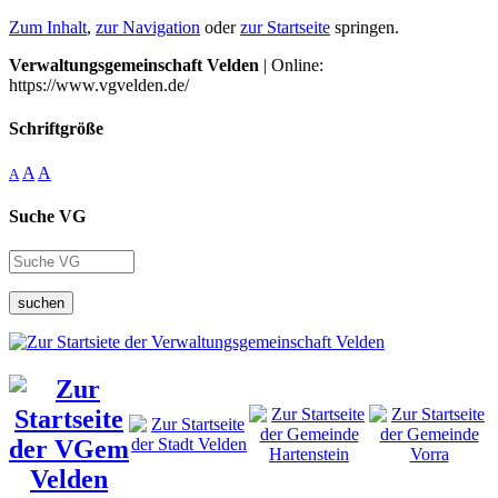
Zum Inhalt
,
zur Navigation
oder
zur Startseite
springen.
Verwaltungsgemeinschaft Velden
| Online:
https://www.vgvelden.de/
Schriftgröße
A
A
A
Suche VG
suchen