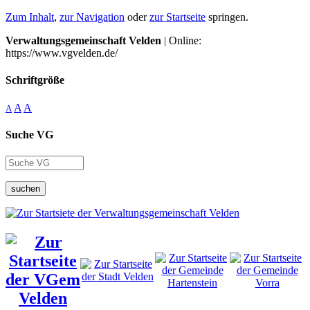
Zum Inhalt
,
zur Navigation
oder
zur Startseite
springen.
Verwaltungsgemeinschaft Velden
| Online:
https://www.vgvelden.de/
Schriftgröße
A
A
A
Suche VG
suchen