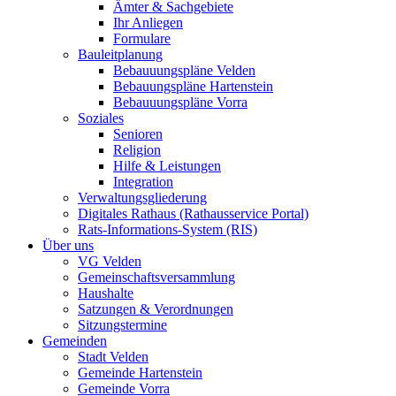
Ämter & Sachgebiete
Ihr Anliegen
Formulare
Bauleitplanung
Bebauuungspläne Velden
Bebauungspläne Hartenstein
Bebauuungspläne Vorra
Soziales
Senioren
Religion
Hilfe & Leistungen
Integration
Verwaltungsgliederung
Digitales Rathaus (Rathausservice Portal)
Rats-Informations-System (RIS)
Über uns
VG Velden
Gemeinschaftsversammlung
Haushalte
Satzungen & Verordnungen
Sitzungstermine
Gemeinden
Stadt Velden
Gemeinde Hartenstein
Gemeinde Vorra