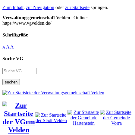
Zum Inhalt
,
zur Navigation
oder
zur Startseite
springen.
Verwaltungsgemeinschaft Velden
| Online:
https://www.vgvelden.de/
Schriftgröße
A
A
A
Suche VG
suchen