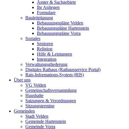
Ämter & Sachgebiete
Ihr Anliegen
Formulare
Bauleitplanung
Bebauuungspläne Velden
Bebauungspläne Hartenstein
Bebauuungspläne Vorra
Soziales
Senioren
Religion
Hilfe & Leistungen
Integration
Verwaltungsgliederung
Digitales Rathaus (Rathausservice Portal)
Rats-Informations-System (RIS)
Über uns
VG Velden
Gemeinschaftsversammlung
Haushalte
Satzungen & Verordnungen
Sitzungstermine
Gemeinden
Stadt Velden
Gemeinde Hartenstein
Gemeinde Vorra