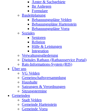
Ämter & Sachgebiete
Ihr Anliegen
Formulare
Bauleitplanung
Bebauuungspläne Velden
Bebauungspläne Hartenstein
Bebauuungspläne Vorra
Soziales
Senioren
Religion
Hilfe & Leistungen
Integration
Verwaltungsgliederung
Digitales Rathaus (Rathausservice Portal)
Rats-Informations-System (RIS)
Über uns
VG Velden
Gemeinschaftsversammlung
Haushalte
Satzungen & Verordnungen
Sitzungstermine
Gemeinden
Stadt Velden
Gemeinde Hartenstein
Gemeinde Vorra