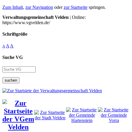
Zum Inhalt
,
zur Navigation
oder
zur Startseite
springen.
Verwaltungsgemeinschaft Velden
| Online:
https://www.vgvelden.de/
Schriftgröße
A
A
A
Suche VG
suchen