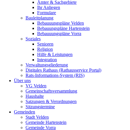
Ämter & Sachgebiete
Ihr Anliegen
Formulare
Bauleitplanung
Bebauuungspläne Velden
Bebauungspläne Hartenstein
Bebauuungspläne Vorra
Soziales
Senioren
Religion
Hilfe & Leistungen
Integration
Verwaltungsgliederung
Digitales Rathaus (Rathausservice Portal)
Rats-Informations-System (RIS)
Über uns
VG Velden
Gemeinschaftsversammlung
Haushalte
Satzungen & Verordnungen
Sitzungstermine
Gemeinden
Stadt Velden
Gemeinde Hartenstein
Gemeinde Vorra