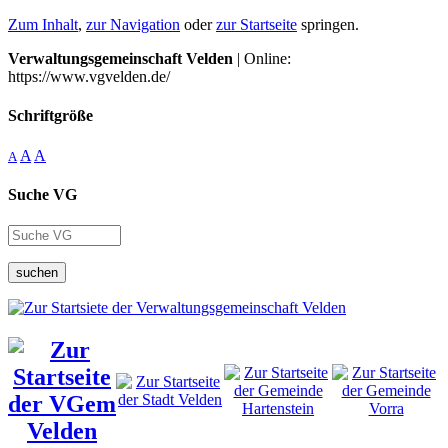
Zum Inhalt
,
zur Navigation
oder
zur Startseite
springen.
Verwaltungsgemeinschaft Velden
| Online:
https://www.vgvelden.de/
Schriftgröße
A
A
A
Suche VG
suchen