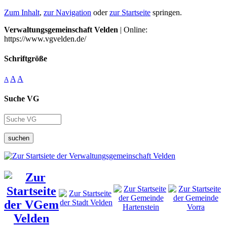
Zum Inhalt
,
zur Navigation
oder
zur Startseite
springen.
Verwaltungsgemeinschaft Velden
| Online:
https://www.vgvelden.de/
Schriftgröße
A
A
A
Suche VG
suchen