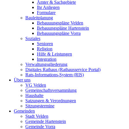
Ämter & Sachgebiete
Ihr Anliegen
Formulare
Bauleitplanung
Bebauuungspläne Velden
Bebauungspläne Hartenstein
Bebauuungspläne Vorra
Soziales
Senioren
Religion
Hilfe & Leistungen
Integration
Verwaltungsgliederung
Digitales Rathaus (Rathausservice Portal)
Rats-Informations-System (RIS)
Über uns
VG Velden
Gemeinschaftsversammlung
Haushalte
Satzungen & Verordnungen
Sitzungstermine
Gemeinden
Stadt Velden
Gemeinde Hartenstein
Gemeinde Vorra