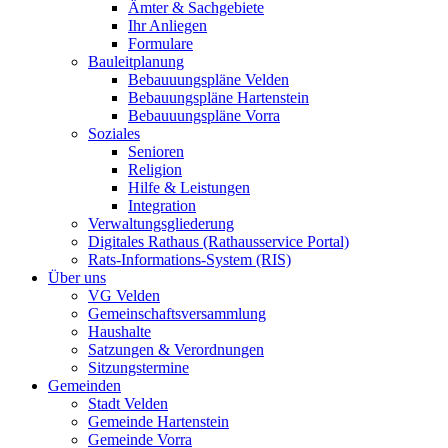
Ämter & Sachgebiete
Ihr Anliegen
Formulare
Bauleitplanung
Bebauuungspläne Velden
Bebauungspläne Hartenstein
Bebauuungspläne Vorra
Soziales
Senioren
Religion
Hilfe & Leistungen
Integration
Verwaltungsgliederung
Digitales Rathaus (Rathausservice Portal)
Rats-Informations-System (RIS)
Über uns
VG Velden
Gemeinschaftsversammlung
Haushalte
Satzungen & Verordnungen
Sitzungstermine
Gemeinden
Stadt Velden
Gemeinde Hartenstein
Gemeinde Vorra