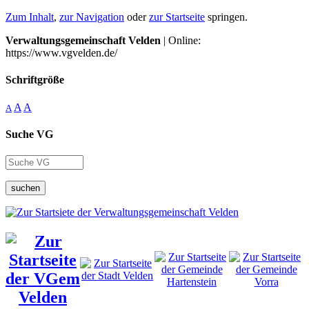
Zum Inhalt
,
zur Navigation
oder
zur Startseite
springen.
Verwaltungsgemeinschaft Velden
| Online:
https://www.vgvelden.de/
Schriftgröße
A
A
A
Suche VG
suchen