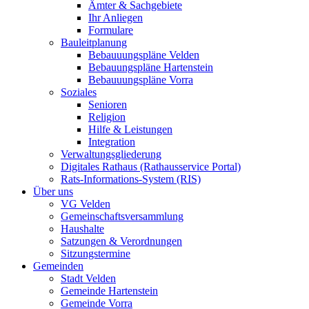
Ämter & Sachgebiete
Ihr Anliegen
Formulare
Bauleitplanung
Bebauuungspläne Velden
Bebauungspläne Hartenstein
Bebauuungspläne Vorra
Soziales
Senioren
Religion
Hilfe & Leistungen
Integration
Verwaltungsgliederung
Digitales Rathaus (Rathausservice Portal)
Rats-Informations-System (RIS)
Über uns
VG Velden
Gemeinschaftsversammlung
Haushalte
Satzungen & Verordnungen
Sitzungstermine
Gemeinden
Stadt Velden
Gemeinde Hartenstein
Gemeinde Vorra