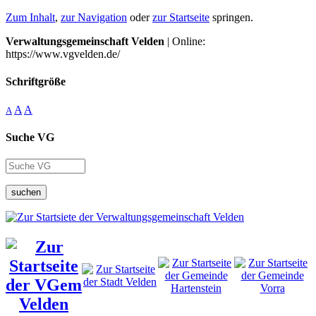
Zum Inhalt
,
zur Navigation
oder
zur Startseite
springen.
Verwaltungsgemeinschaft Velden
| Online:
https://www.vgvelden.de/
Schriftgröße
A
A
A
Suche VG
suchen