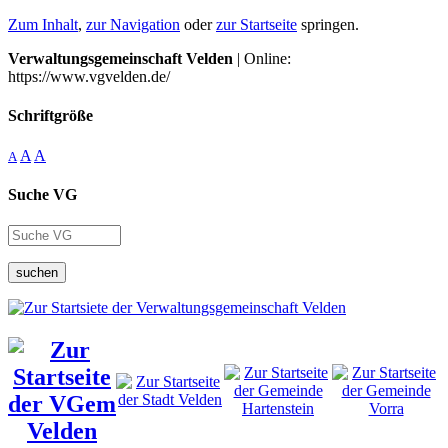
Zum Inhalt
,
zur Navigation
oder
zur Startseite
springen.
Verwaltungsgemeinschaft Velden
| Online:
https://www.vgvelden.de/
Schriftgröße
A
A
A
Suche VG
suchen