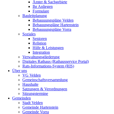
Ämter & Sachgebiete
Ihr Anliegen
Formulare
Bauleitplanung
Bebauuungspläne Velden
Bebauungspläne Hartenstein
Bebauuungspläne Vorra
Soziales
Senioren
Religion
Hilfe & Leistungen
Integration
Verwaltungsgliederung
Digitales Rathaus (Rathausservice Portal)
Rats-Informations-System (RIS)
Über uns
VG Velden
Gemeinschaftsversammlung
Haushalte
Satzungen & Verordnungen
Sitzungstermine
Gemeinden
Stadt Velden
Gemeinde Hartenstein
Gemeinde Vorra