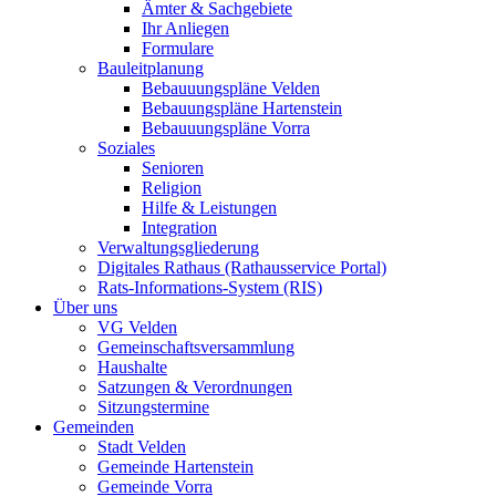
Ämter & Sachgebiete
Ihr Anliegen
Formulare
Bauleitplanung
Bebauuungspläne Velden
Bebauungspläne Hartenstein
Bebauuungspläne Vorra
Soziales
Senioren
Religion
Hilfe & Leistungen
Integration
Verwaltungsgliederung
Digitales Rathaus (Rathausservice Portal)
Rats-Informations-System (RIS)
Über uns
VG Velden
Gemeinschaftsversammlung
Haushalte
Satzungen & Verordnungen
Sitzungstermine
Gemeinden
Stadt Velden
Gemeinde Hartenstein
Gemeinde Vorra