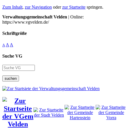
Zum Inhalt
,
zur Navigation
oder
zur Startseite
springen.
Verwaltungsgemeinschaft Velden
| Online:
https://www.vgvelden.de/
Schriftgröße
A
A
A
Suche VG
suchen