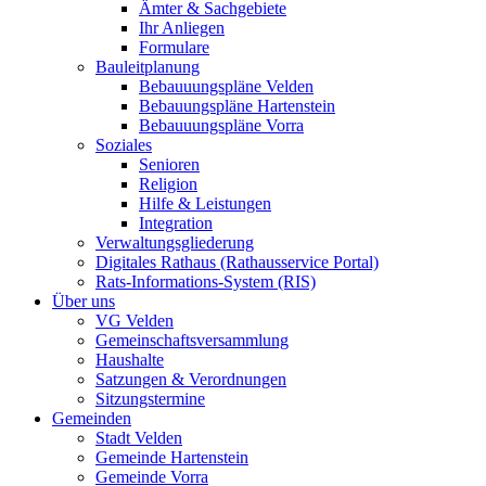
Ämter & Sachgebiete
Ihr Anliegen
Formulare
Bauleitplanung
Bebauuungspläne Velden
Bebauungspläne Hartenstein
Bebauuungspläne Vorra
Soziales
Senioren
Religion
Hilfe & Leistungen
Integration
Verwaltungsgliederung
Digitales Rathaus (Rathausservice Portal)
Rats-Informations-System (RIS)
Über uns
VG Velden
Gemeinschaftsversammlung
Haushalte
Satzungen & Verordnungen
Sitzungstermine
Gemeinden
Stadt Velden
Gemeinde Hartenstein
Gemeinde Vorra