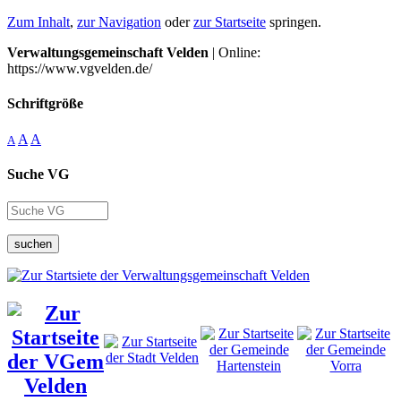
Zum Inhalt
,
zur Navigation
oder
zur Startseite
springen.
Verwaltungsgemeinschaft Velden
| Online:
https://www.vgvelden.de/
Schriftgröße
A
A
A
Suche VG
suchen