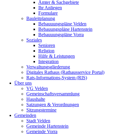
Ämter & Sachgebiete
Ihr Anliegen
Formulare
Bauleitplanung
Bebauuungspläne Velden
Bebauungspläne Hartenstein
Bebauuungspläne Vorra
Soziales
Senioren
Religion
Hilfe & Leistungen
Integration
Verwaltungsgliederung
Digitales Rathaus (Rathausservice Portal)
Rats-Informations-System (RIS)
Über uns
VG Velden
Gemeinschaftsversammlung
Haushalte
Satzungen & Verordnungen
Sitzungstermine
Gemeinden
Stadt Velden
Gemeinde Hartenstein
Gemeinde Vorra