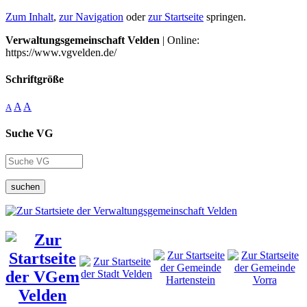
Zum Inhalt
,
zur Navigation
oder
zur Startseite
springen.
Verwaltungsgemeinschaft Velden
| Online:
https://www.vgvelden.de/
Schriftgröße
A
A
A
Suche VG
suchen