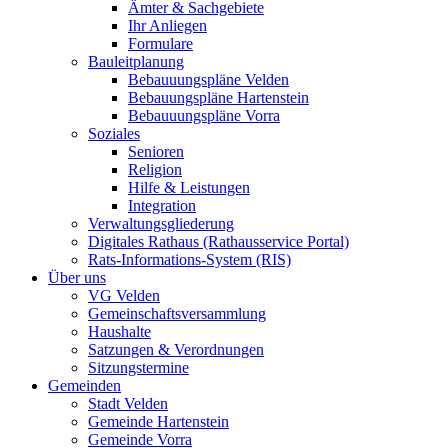
Ämter & Sachgebiete
Ihr Anliegen
Formulare
Bauleitplanung
Bebauuungspläne Velden
Bebauungspläne Hartenstein
Bebauuungspläne Vorra
Soziales
Senioren
Religion
Hilfe & Leistungen
Integration
Verwaltungsgliederung
Digitales Rathaus (Rathausservice Portal)
Rats-Informations-System (RIS)
Über uns
VG Velden
Gemeinschaftsversammlung
Haushalte
Satzungen & Verordnungen
Sitzungstermine
Gemeinden
Stadt Velden
Gemeinde Hartenstein
Gemeinde Vorra