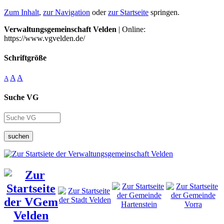
Zum Inhalt
,
zur Navigation
oder
zur Startseite
springen.
Verwaltungsgemeinschaft Velden
| Online:
https://www.vgvelden.de/
Schriftgröße
A
A
A
Suche VG
suchen