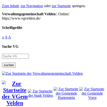
Zum Inhalt
,
zur Navigation
oder
zur Startseite
springen.
Verwaltungsgemeinschaft Velden
| Online:
https://www.vgvelden.de/
Schriftgröße
A
A
A
Suche VG
suchen