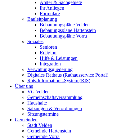
Ämter & Sachgebiete
Ihr Anliegen
Formulare
Bauleitplanung
Bebauuungspläne Velden
Bebauungspläne Hartenstein
Bebauuungspläne Vorra
Soziales
Senioren
Religion
Hilfe & Leistungen
Integration
Verwaltungsgliederung
Digitales Rathaus (Rathausservice Portal)
Rats-Informations-System (RIS)
Über uns
VG Velden
Gemeinschaftsversammlung
Haushalte
Satzungen & Verordnungen
Sitzungstermine
Gemeinden
Stadt Velden
Gemeinde Hartenstein
Gemeinde Vorra