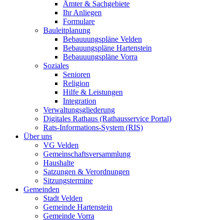
Ämter & Sachgebiete
Ihr Anliegen
Formulare
Bauleitplanung
Bebauuungspläne Velden
Bebauungspläne Hartenstein
Bebauuungspläne Vorra
Soziales
Senioren
Religion
Hilfe & Leistungen
Integration
Verwaltungsgliederung
Digitales Rathaus (Rathausservice Portal)
Rats-Informations-System (RIS)
Über uns
VG Velden
Gemeinschaftsversammlung
Haushalte
Satzungen & Verordnungen
Sitzungstermine
Gemeinden
Stadt Velden
Gemeinde Hartenstein
Gemeinde Vorra