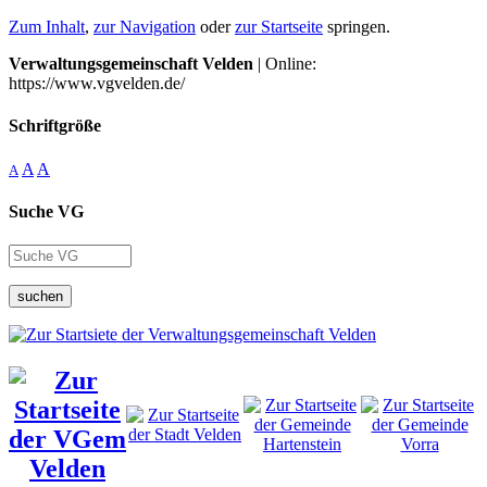
Zum Inhalt
,
zur Navigation
oder
zur Startseite
springen.
Verwaltungsgemeinschaft Velden
| Online:
https://www.vgvelden.de/
Schriftgröße
A
A
A
Suche VG
suchen