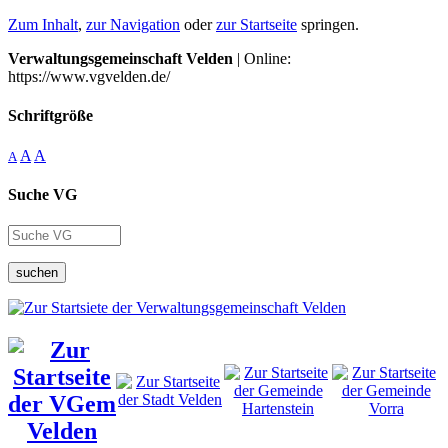
Zum Inhalt
,
zur Navigation
oder
zur Startseite
springen.
Verwaltungsgemeinschaft Velden
| Online:
https://www.vgvelden.de/
Schriftgröße
A
A
A
Suche VG
suchen