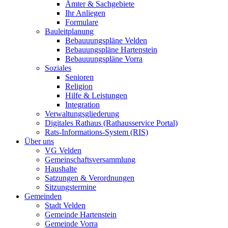
Ämter & Sachgebiete
Ihr Anliegen
Formulare
Bauleitplanung
Bebauuungspläne Velden
Bebauungspläne Hartenstein
Bebauuungspläne Vorra
Soziales
Senioren
Religion
Hilfe & Leistungen
Integration
Verwaltungsgliederung
Digitales Rathaus (Rathausservice Portal)
Rats-Informations-System (RIS)
Über uns
VG Velden
Gemeinschaftsversammlung
Haushalte
Satzungen & Verordnungen
Sitzungstermine
Gemeinden
Stadt Velden
Gemeinde Hartenstein
Gemeinde Vorra