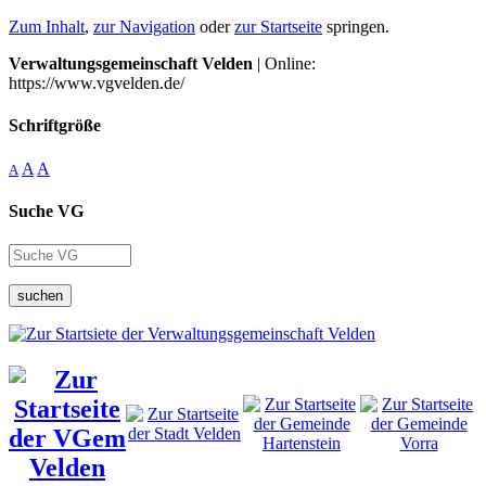
Zum Inhalt
,
zur Navigation
oder
zur Startseite
springen.
Verwaltungsgemeinschaft Velden
| Online:
https://www.vgvelden.de/
Schriftgröße
A
A
A
Suche VG
suchen