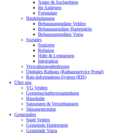
Ämter & Sachgebiete
Ihr Anliegen
Formulare
Bauleitplanung
Bebauuungspläne Velden
Bebauungspläne Hartenstein
Bebauuungspläne Vorra
Soziales
Senioren
Religion
Hilfe & Leistungen
Integration
Verwaltungsgliederung
Digitales Rathaus (Rathausservice Portal)
Rats-Informations-System (RIS)
Über uns
VG Velden
Gemeinschaftsversammlung
Haushalte
Satzungen & Verordnungen
Sitzungstermine
Gemeinden
Stadt Velden
Gemeinde Hartenstein
Gemeinde Vorra