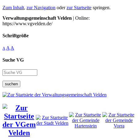
Zum Inhalt
,
zur Navigation
oder
zur Startseite
springen.
Verwaltungsgemeinschaft Velden
| Online:
https://www.vgvelden.de/
Schriftgröße
A
A
A
Suche VG
suchen