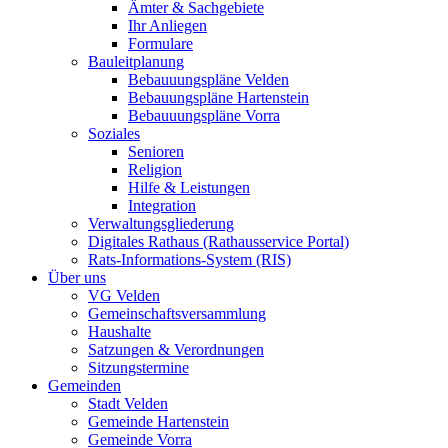
Ämter & Sachgebiete
Ihr Anliegen
Formulare
Bauleitplanung
Bebauuungspläne Velden
Bebauungspläne Hartenstein
Bebauuungspläne Vorra
Soziales
Senioren
Religion
Hilfe & Leistungen
Integration
Verwaltungsgliederung
Digitales Rathaus (Rathausservice Portal)
Rats-Informations-System (RIS)
Über uns
VG Velden
Gemeinschaftsversammlung
Haushalte
Satzungen & Verordnungen
Sitzungstermine
Gemeinden
Stadt Velden
Gemeinde Hartenstein
Gemeinde Vorra