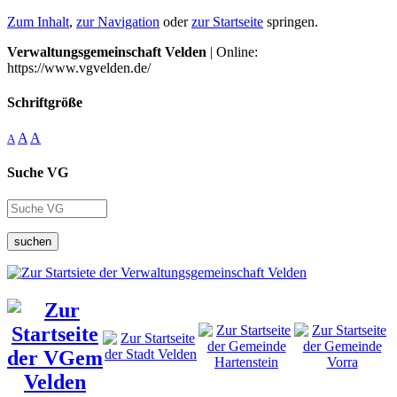
Zum Inhalt
,
zur Navigation
oder
zur Startseite
springen.
Verwaltungsgemeinschaft Velden
| Online:
https://www.vgvelden.de/
Schriftgröße
A
A
A
Suche VG
suchen