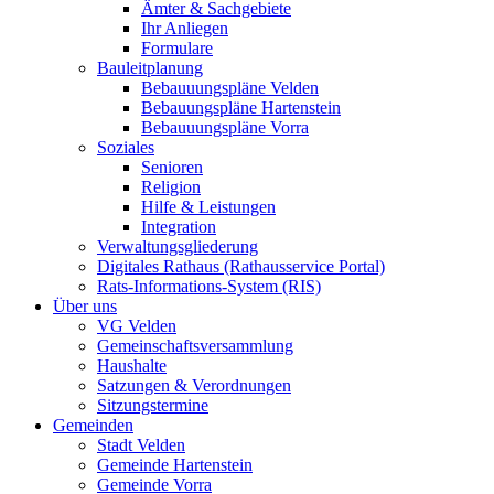
Ämter & Sachgebiete
Ihr Anliegen
Formulare
Bauleitplanung
Bebauuungspläne Velden
Bebauungspläne Hartenstein
Bebauuungspläne Vorra
Soziales
Senioren
Religion
Hilfe & Leistungen
Integration
Verwaltungsgliederung
Digitales Rathaus (Rathausservice Portal)
Rats-Informations-System (RIS)
Über uns
VG Velden
Gemeinschaftsversammlung
Haushalte
Satzungen & Verordnungen
Sitzungstermine
Gemeinden
Stadt Velden
Gemeinde Hartenstein
Gemeinde Vorra