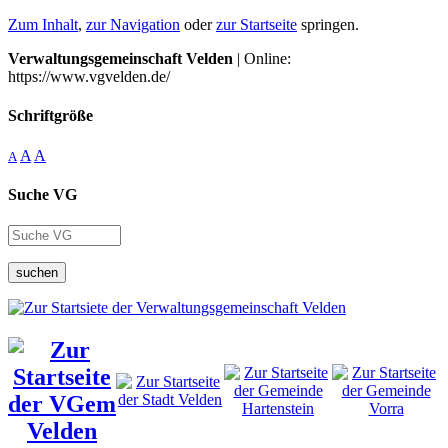
Zum Inhalt
,
zur Navigation
oder
zur Startseite
springen.
Verwaltungsgemeinschaft Velden
| Online:
https://www.vgvelden.de/
Schriftgröße
A
A
A
Suche VG
suchen