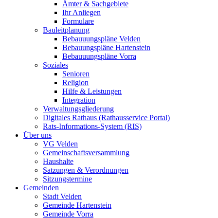
Ämter & Sachgebiete
Ihr Anliegen
Formulare
Bauleitplanung
Bebauuungspläne Velden
Bebauungspläne Hartenstein
Bebauuungspläne Vorra
Soziales
Senioren
Religion
Hilfe & Leistungen
Integration
Verwaltungsgliederung
Digitales Rathaus (Rathausservice Portal)
Rats-Informations-System (RIS)
Über uns
VG Velden
Gemeinschaftsversammlung
Haushalte
Satzungen & Verordnungen
Sitzungstermine
Gemeinden
Stadt Velden
Gemeinde Hartenstein
Gemeinde Vorra