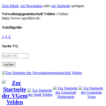
Zum Inhalt
,
zur Navigation
oder
zur Startseite
springen.
Verwaltungsgemeinschaft Velden
| Online:
https://www.vgvelden.de/
Schriftgröße
A
A
A
Suche VG
suchen