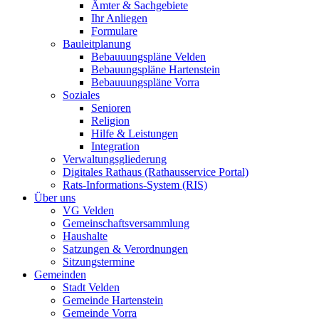
Ämter & Sachgebiete
Ihr Anliegen
Formulare
Bauleitplanung
Bebauuungspläne Velden
Bebauungspläne Hartenstein
Bebauuungspläne Vorra
Soziales
Senioren
Religion
Hilfe & Leistungen
Integration
Verwaltungsgliederung
Digitales Rathaus (Rathausservice Portal)
Rats-Informations-System (RIS)
Über uns
VG Velden
Gemeinschaftsversammlung
Haushalte
Satzungen & Verordnungen
Sitzungstermine
Gemeinden
Stadt Velden
Gemeinde Hartenstein
Gemeinde Vorra