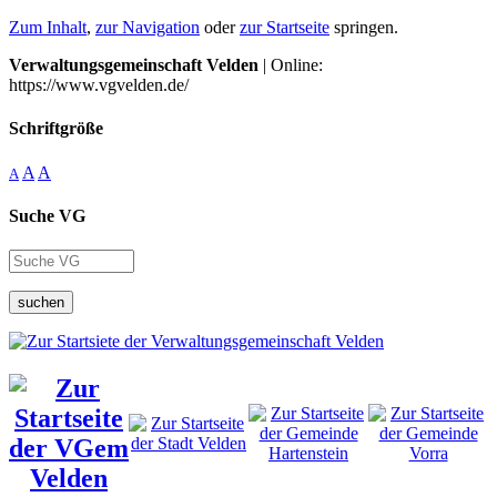
Zum Inhalt
,
zur Navigation
oder
zur Startseite
springen.
Verwaltungsgemeinschaft Velden
| Online:
https://www.vgvelden.de/
Schriftgröße
A
A
A
Suche VG
suchen