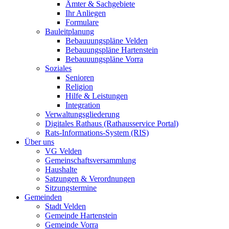
Ämter & Sachgebiete
Ihr Anliegen
Formulare
Bauleitplanung
Bebauuungspläne Velden
Bebauungspläne Hartenstein
Bebauuungspläne Vorra
Soziales
Senioren
Religion
Hilfe & Leistungen
Integration
Verwaltungsgliederung
Digitales Rathaus (Rathausservice Portal)
Rats-Informations-System (RIS)
Über uns
VG Velden
Gemeinschaftsversammlung
Haushalte
Satzungen & Verordnungen
Sitzungstermine
Gemeinden
Stadt Velden
Gemeinde Hartenstein
Gemeinde Vorra