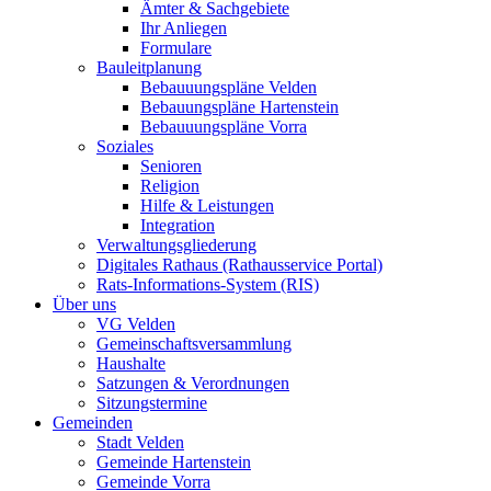
Ämter & Sachgebiete
Ihr Anliegen
Formulare
Bauleitplanung
Bebauuungspläne Velden
Bebauungspläne Hartenstein
Bebauuungspläne Vorra
Soziales
Senioren
Religion
Hilfe & Leistungen
Integration
Verwaltungsgliederung
Digitales Rathaus (Rathausservice Portal)
Rats-Informations-System (RIS)
Über uns
VG Velden
Gemeinschaftsversammlung
Haushalte
Satzungen & Verordnungen
Sitzungstermine
Gemeinden
Stadt Velden
Gemeinde Hartenstein
Gemeinde Vorra