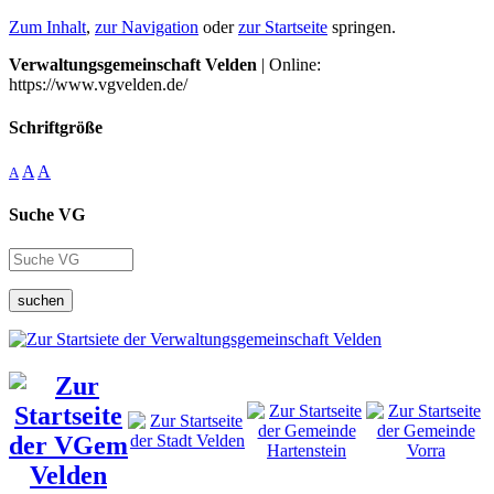
Zum Inhalt
,
zur Navigation
oder
zur Startseite
springen.
Verwaltungsgemeinschaft Velden
| Online:
https://www.vgvelden.de/
Schriftgröße
A
A
A
Suche VG
suchen