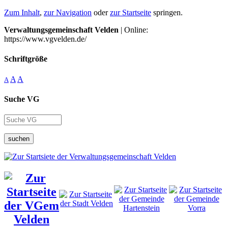
Zum Inhalt
,
zur Navigation
oder
zur Startseite
springen.
Verwaltungsgemeinschaft Velden
| Online:
https://www.vgvelden.de/
Schriftgröße
A
A
A
Suche VG
suchen