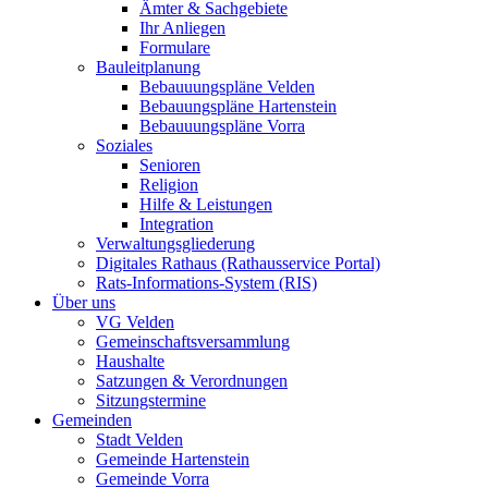
Ämter & Sachgebiete
Ihr Anliegen
Formulare
Bauleitplanung
Bebauuungspläne Velden
Bebauungspläne Hartenstein
Bebauuungspläne Vorra
Soziales
Senioren
Religion
Hilfe & Leistungen
Integration
Verwaltungsgliederung
Digitales Rathaus (Rathausservice Portal)
Rats-Informations-System (RIS)
Über uns
VG Velden
Gemeinschaftsversammlung
Haushalte
Satzungen & Verordnungen
Sitzungstermine
Gemeinden
Stadt Velden
Gemeinde Hartenstein
Gemeinde Vorra