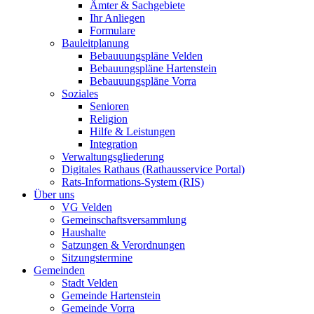
Ämter & Sachgebiete
Ihr Anliegen
Formulare
Bauleitplanung
Bebauuungspläne Velden
Bebauungspläne Hartenstein
Bebauuungspläne Vorra
Soziales
Senioren
Religion
Hilfe & Leistungen
Integration
Verwaltungsgliederung
Digitales Rathaus (Rathausservice Portal)
Rats-Informations-System (RIS)
Über uns
VG Velden
Gemeinschaftsversammlung
Haushalte
Satzungen & Verordnungen
Sitzungstermine
Gemeinden
Stadt Velden
Gemeinde Hartenstein
Gemeinde Vorra