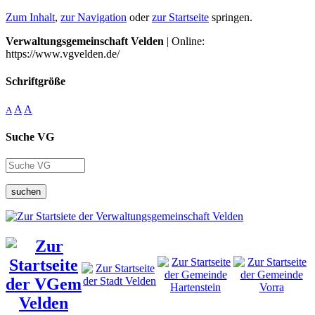
Zum Inhalt
,
zur Navigation
oder
zur Startseite
springen.
Verwaltungsgemeinschaft Velden
| Online:
https://www.vgvelden.de/
Schriftgröße
A
A
A
Suche VG
suchen